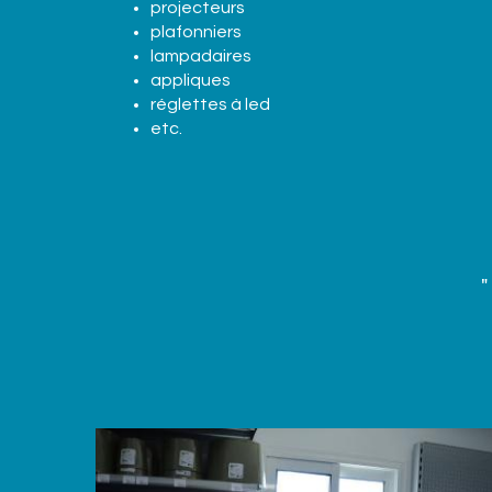
projecteurs
plafonniers
lampadaires
appliques
réglettes à led
etc.